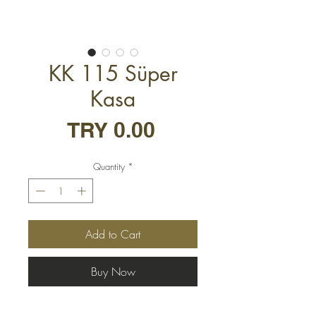
KK 115 Süper
Kasa
Price
TRY 0.00
Quantity
*
Add to Cart
Buy Now
• Ana Kapı Kalınlığı 8mm platin