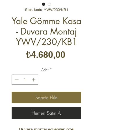
Stok kodu: YWV/230/KB1
Yale Gömme Kasa
- Duvara Montaj
YWV/230/KB1
Fiyat
₺4.680,00
Adet
*
Sepete Ekle
Hemen Satın Al
Duvara montaj edilebilen özel