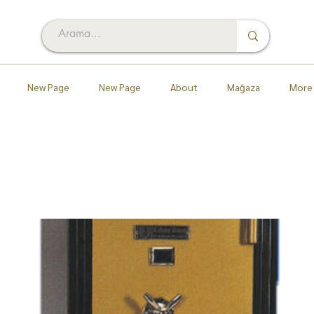
New Page
New Page
About
Mağaza
More