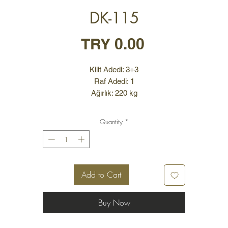
DK-115
Price
TRY 0.00
Kilit Adedi: 3+3
Raf Adedi: 1
Ağırlık: 220 kg
TÜM KASALAR İÇİN ÖZEL ÖLÇÜLERDE ÜRETİM YAPILMAKTADIR
Quantity
*
Dış Ölçüler: Yükseklik: 115 cm
Genişlik: 50 cm
Derinlik: 42 cm
Add to Cart
İç Ölçüler: Yükseklik: 45 cm
Genişlik: 37 cm
Buy Now
Derinlik: 26 cm