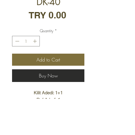
DK-40
Price
TRY 0.00
Quantity
*
Add to Cart
Buy Now
Kilit Adedi: 1+1
Raf Adedi: 1
Ağırlık: 75 kg
TÜM KASALAR İÇİN ÖZEL
ÖLÇÜLERDE ÜRETİM
Terms and Conditions
YAPILMAKTADIR.