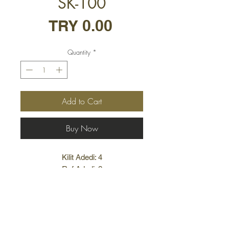
SK-100
Price
TRY 0.00
Quantity
*
Add to Cart
Buy Now
Kilit Adedi: 4
Raf Adedi: 2
Ağırlık: 750 kg
TÜM KASALAR İÇİN ÖZEL
ÖLÇÜLERDE ÜRETİM
Terms and Conditions
YAPILMAKTADIR.