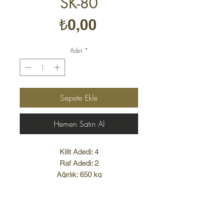
SK-80
Fiyat
₺0,00
Adet
*
Sepete Ekle
Hemen Satın Al
Kilit Adedi: 4
Raf Adedi: 2
Ağırlık: 650 kg
TÜM KASALAR İÇİN ÖZEL
ÖLÇÜLERDE ÜRETİM
Kurumsal
YAPILMAKTADIR.