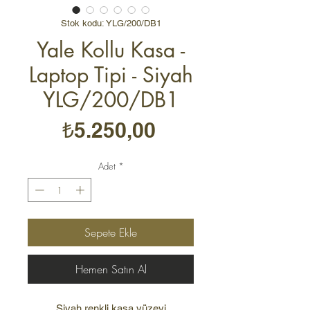
Stok kodu: YLG/200/DB1
Yale Kollu Kasa -
Laptop Tipi - Siyah
YLG/200/DB1
Fiyat
₺5.250,00
Adet
*
Sepete Ekle
Hemen Satın Al
Siyah renkli kasa yüzeyi